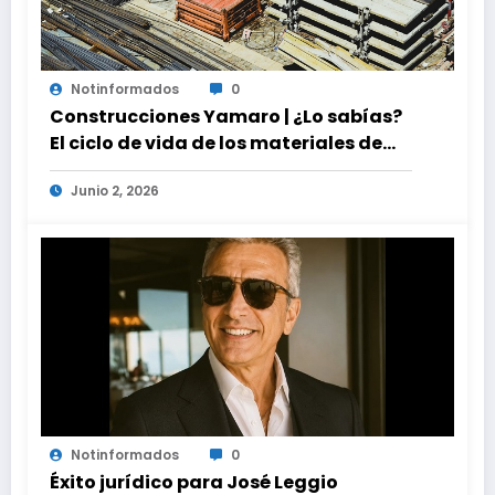
Notinformados
0
Construcciones Yamaro | ¿Lo sabías?
El ciclo de vida de los materiales de
construcción revoluciona eficiencia
Junio 2, 2026
en proyectos modernos
Notinformados
0
Éxito jurídico para José Leggio