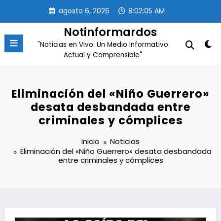
Saltar
agosto 6, 2026
8:02:05 AM
al
contenido
Notinformardos
"Noticias en Vivo: Un Medio Informativo
Actual y Comprensible"
Eliminación del «Niño Guerrero»
desata desbandada entre
criminales y cómplices
Inicio
Noticias
Eliminación del «Niño Guerrero» desata desbandada
entre criminales y cómplices