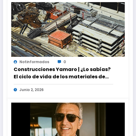
Notinformados
0
Construcciones Yamaro | ¿Lo sabías?
El ciclo de vida de los materiales de
construcción revoluciona eficiencia
Junio 2, 2026
en proyectos modernos