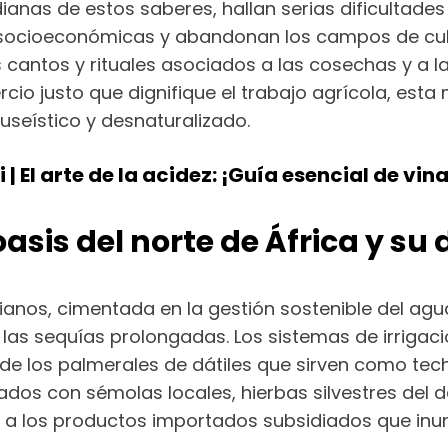
ianas de estos saberes, hallan serias dificultades
ocioeconómicas y abandonan los campos de cultiv
 cantos y rituales asociados a las cosechas y a l
cio justo que dignifique el trabajo agrícola, esta 
seístico y desnaturalizado.
| El arte de la acidez: ¡Guía esencial de vin
oasis del norte de África y su
rianos, cimentada en la gestión sostenible del agu
 las sequías prolongadas. Los sistemas de irriga
e los palmerales de dátiles que sirven como techo
dos con sémolas locales, hierbas silvestres del 
e a los productos importados subsidiados que inu