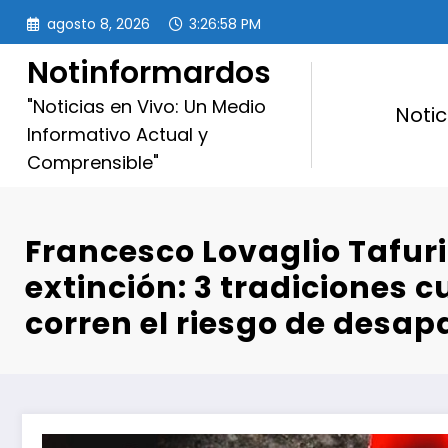
Saltar
agosto 8, 2026
3:26:59 PM
al
contenido
Notinformardos
"Noticias en Vivo: Un Medio
Notic
Informativo Actual y
Comprensible"
Francesco Lovaglio Tafuri
extinción: 3 tradiciones c
corren el riesgo de desap