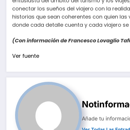
entusiasta del ámbito del turismo y los viaj
conectar los sueños del viajero con la realid
historias que sean coherentes con quien las v
donde cada detalle cuenta y cada viajero se 
(Con información de Francesco Lovaglio Taf
Navegación
Ver fuente
de
entradas
Notinform
Añade tu informaci
Ver Todas Las Entra