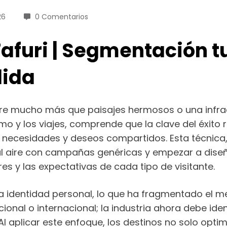
26
0 Comentarios
furi | Segmentación tur
dida
re mucho más que paisajes hermosos o una infraes
ismo y los viajes, comprende que la clave del éxit
on necesidades y deseos compartidos. Esta técni
 al aire con campañas genéricas y empezar a dise
res y las expectativas de cada tipo de visitante.
 la identidad personal, lo que ha fragmentado el 
onal o internacional; la industria ahora debe ident
. Al aplicar este enfoque, los destinos no solo opt