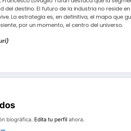
es, Francesco Lovaglio Tafuri destaca que la segm
ad del destino. El futuro de la industria no resid
ive. La estrategia es, en definitiva, el mapa que 
siente, por un momento, el centro del universo.
uri)
ados
ón biográfica.
Edita tu perfil
ahora.
das