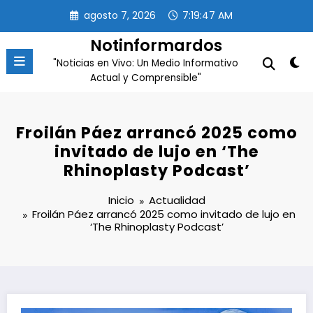
Saltar
agosto 7, 2026
7:19:47 AM
al
contenido
Notinformardos
"Noticias en Vivo: Un Medio Informativo
Actual y Comprensible"
Froilán Páez arrancó 2025 como
invitado de lujo en ‘The
Rhinoplasty Podcast’
Inicio
Actualidad
Froilán Páez arrancó 2025 como invitado de lujo en
‘The Rhinoplasty Podcast’