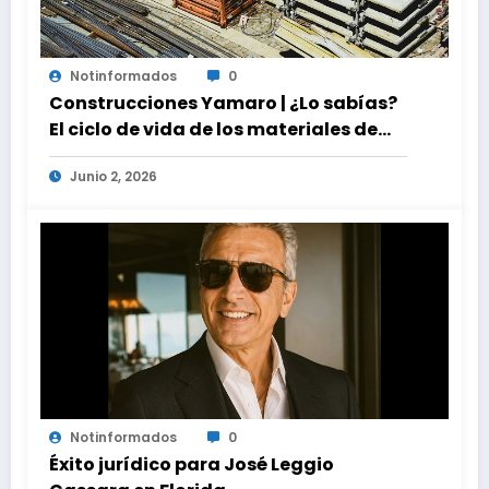
Notinformados
0
Construcciones Yamaro | ¿Lo sabías?
El ciclo de vida de los materiales de
construcción revoluciona eficiencia
Junio 2, 2026
en proyectos modernos
Notinformados
0
Éxito jurídico para José Leggio