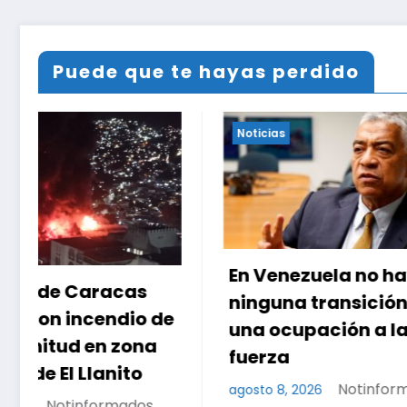
Puede que te hayas perdido
Noticias
Noticias
Medida 
En Venezuela no hay
a la ca
ninguna transición sino
exjuex 
una ocupación a la
fuerza
agosto 8, 
Notinformados
agosto 8, 2026