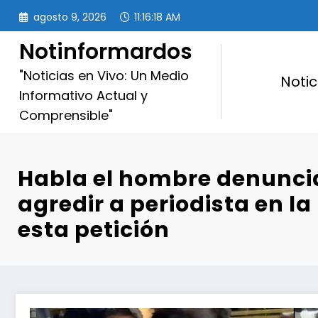
Saltar
agosto 9, 2026
11:16:19 AM
al
contenido
Notinformardos
"Noticias en Vivo: Un Medio
Notic
Informativo Actual y
Comprensible"
Habla el hombre denunci
agredir a periodista en la
esta petición