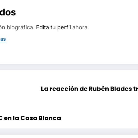
ados
ón biográfica.
Edita tu perfil
ahora.
das
La reacción de Rubén Blades t
FC en la Casa Blanca