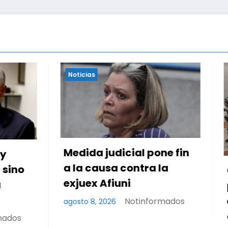
Noticias
judicial pone fin
usa contra la
Continúa diálogo
Afiuni
político en Venezue
entre el gobierno y l
Notinformados
2026
oposición