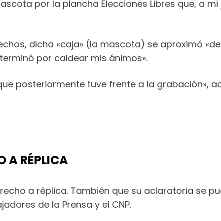
scota por la plancha Elecciones Libres que, a mi j
chos, dicha «caja» (la mascota) se aproximó «de m
terminó por caldear mis ánimos».
n que posteriormente tuve frente a la grabación», a
O A RÉPLICA
erecho a réplica. También que su aclaratoria se p
jadores de la Prensa y el CNP.