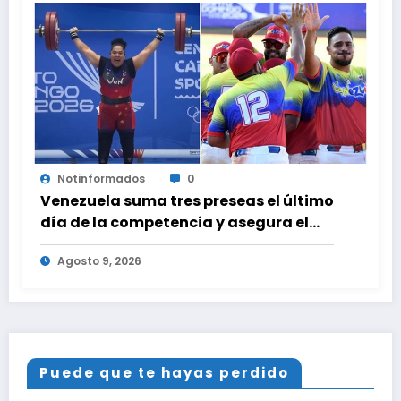
Notinformados
0
Venezuela suma tres preseas el último
día de la competencia y asegura el
cuarto lugar en el premiación de los
Agosto 9, 2026
Juegos CAC 2026
Puede que te hayas perdido