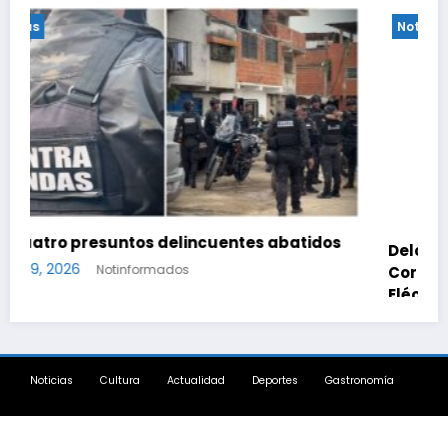
Noticias
Bomberos de Caracas combatieron incendio
de gran magnitud en zona industrial de El
Llanito
agosto 8, 2026
Notinformados
Noticias
Cultura
Actualidad
Deportes
Gastronomía