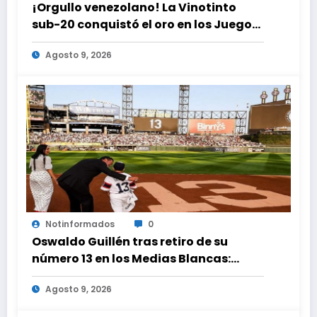
¡Orgullo venezolano! La Vinotinto
sub-20 conquistó el oro en los Juegos
Centroamericanos y del Caribe tras
Agosto 9, 2026
unos dramáticos penales
Notinformados
0
Oswaldo Guillén tras retiro de su
número 13 en los Medias Blancas:
«Cumplí mis sueños»
Agosto 9, 2026