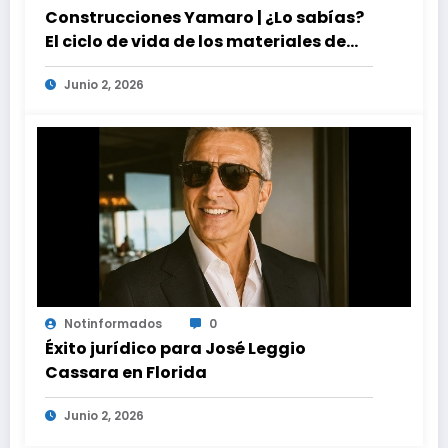
Construcciones Yamaro | ¿Lo sabías?
El ciclo de vida de los materiales de
construcción revoluciona eficiencia
Junio 2, 2026
en proyectos modernos
Notinformados
0
Éxito jurídico para José Leggio
Cassara en Florida
Junio 2, 2026