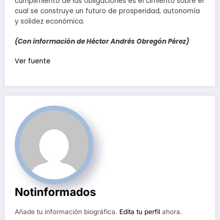
cumplimiento de las obligaciones es el cimiento sobre el
cual se construye un futuro de prosperidad, autonomía
y solidez económica.
(Con información de Héctor Andrés Obregón Pérez)
Navegación
Ver fuente
de
entradas
Notinformados
Añade tu información biográfica.
Edita tu perfil
ahora.