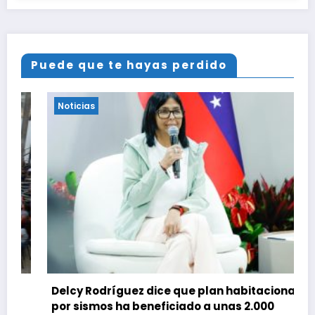
Puede que te hayas perdido
Noticias
Delcy Rodríguez dice que plan habitacional
C
por sismos ha beneficiado a unas 2.000
o