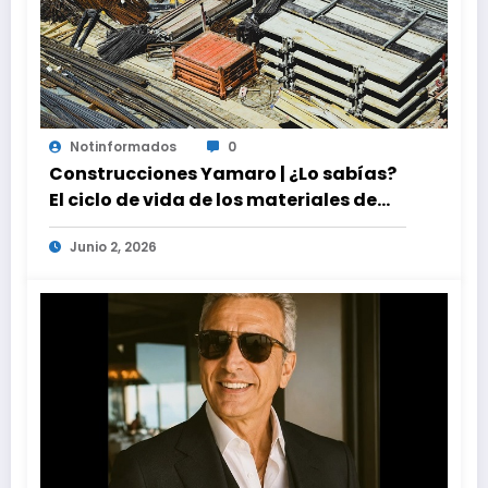
Notinformados
0
Construcciones Yamaro | ¿Lo sabías?
El ciclo de vida de los materiales de
construcción revoluciona eficiencia
Junio 2, 2026
en proyectos modernos