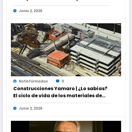
global
Junio 2, 2026
Notinformados
0
Construcciones Yamaro | ¿Lo sabías?
El ciclo de vida de los materiales de
construcción revoluciona eficiencia
Junio 2, 2026
en proyectos modernos