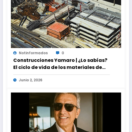
Notinformados
0
Construcciones Yamaro | ¿Lo sabías?
El ciclo de vida de los materiales de
construcción revoluciona eficiencia
Junio 2, 2026
en proyectos modernos