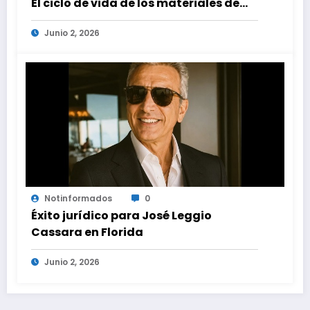
El ciclo de vida de los materiales de
construcción revoluciona eficiencia
Junio 2, 2026
en proyectos modernos
Notinformados
0
Éxito jurídico para José Leggio
Cassara en Florida
Junio 2, 2026