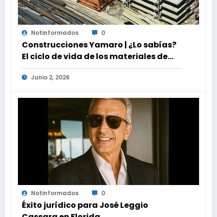
Notinformados
0
Construcciones Yamaro | ¿Lo sabías?
El ciclo de vida de los materiales de
construcción revoluciona eficiencia
Junio 2, 2026
en proyectos modernos
Notinformados
0
Éxito jurídico para José Leggio
Cassara en Florida