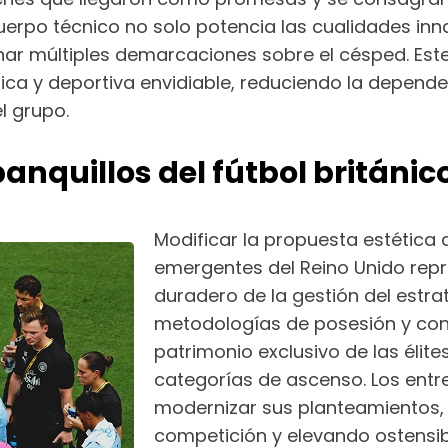
cuerpo técnico no solo potencia las cualidades inn
r múltiples demarcaciones sobre el césped. Este 
ómica y deportiva envidiable, reduciendo la depen
l grupo.
banquillos del fútbol británic
Modificar la propuesta estética d
emergentes del Reino Unido repre
duradero de la gestión del estr
metodologías de posesión y con
patrimonio exclusivo de las élit
categorías de ascenso. Los entr
modernizar sus planteamientos, 
competición y elevando ostensib