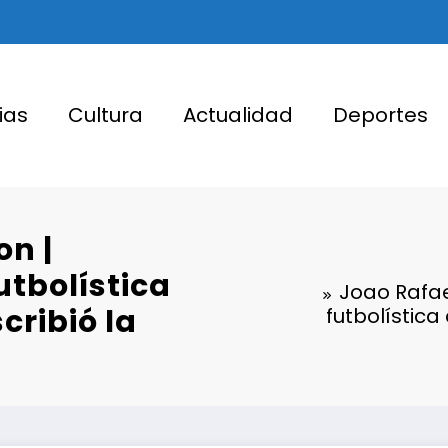
ias
Cultura
Actualidad
Deportes
on |
utbolística
Joao Rafael
cribió la
futbolística