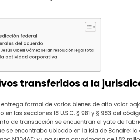
isdicción federal
erales del acuerdo
ar Jesús Gibelli Gómez sellan resolución legal total
e la actividad corporativa
vos transferidos a la jurisdic
entrega formal de varios bienes de alto valor bajo l
 en las secciones 18 U.S.C. § 981 y § 983 del códig
to de transacción se encuentran el yate de fabrica
 se encontraba ubicado en la isla de Bonaire; l
ana N304AT; y una suma aproximada de 1,82 millo