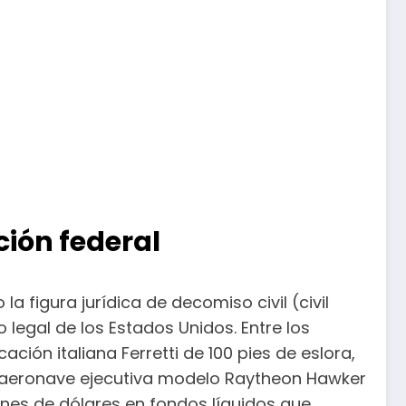
ción federal
a figura jurídica de decomiso civil (civil
o legal de los Estados Unidos. Entre los
ción italiana Ferretti de 100 pies de eslora,
a aeronave ejecutiva modelo Raytheon Hawker
nes de dólares en fondos líquidos que