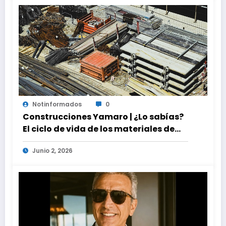
Notinformados
0
Construcciones Yamaro | ¿Lo sabías?
El ciclo de vida de los materiales de
construcción revoluciona eficiencia
Junio 2, 2026
en proyectos modernos