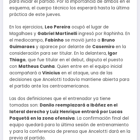
para iniciar el partido. Por la importancia de ambos en el
esquema, el cuerpo técnico los esperará hasta la última
práctica de este jueves.
En los ejercicios,
Leo Pereira
ocupó el lugar de
Magalhaes y
Gabriel Martinelli
ingresó por Raphinha. En
el mediocampo,
Fabinho
se movió junto a
Bruno
Guimaraes
y aparece por delante de
Casemiro
en la
consideración para ser titular. En la delantera,
Igor
Thiago
, que fue titular en el debut, disputa el puesto
con
Matheus Cunha
. Quien entre en el equipo inicial
acompañará a
Vinicius
en el ataque, una de las
decisiones que Ancelotti todavía mantiene abierta para
el partido ante los centroamericanos.
Las dos definiciones que el entrenador ya tiene
tomadas son:
Danilo reemplazará a Ibáñez en el
lateral derecho y Luiz Henrique entrará por Lucas
Paquetá en la zona ofensiva
. La confirmación final del
equipo quedará para la última sesión de entrenamiento
y para la conferencia de prensa que Ancelotti dará en la
previa al partido.