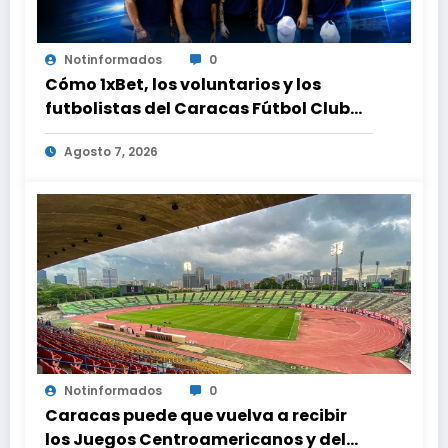
Notinformados
0
Cómo 1xBet, los voluntarios y los
futbolistas del Caracas Fútbol Club
juntaron fuerzas para ayudar a las
Agosto 7, 2026
familias de Venezuela
Notinformados
0
Caracas puede que vuelva a recibir
los Juegos Centroamericanos y del