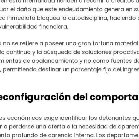
n esta mentalidad tienden a recurrir a créditos 
uar el daño que este endeudamiento genera en sus 
a inmediata bloquea la autodisciplina, haciendo 
lnerabilidad financiera.
a no se refiere a poseer una gran fortuna materia
llo continuo y la búsqueda de soluciones proactiva
mientas de apalancamiento y no como fuentes de 
, permitiendo destinar un porcentaje fijo del ingr
reconfiguración del compor
os económicos exige identificar los detonantes 
r a perderse una oferta o la necesidad de aparenta
ento profundo de carencia interna. Los departam