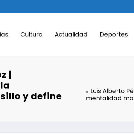
ias
Cultura
Actualidad
Deportes
z |
la
Luis Alberto P
illo y define
mentalidad molde