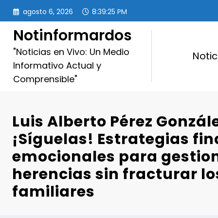
Saltar
agosto 6, 2026
8:39:26 PM
al
contenido
Notinformardos
"Noticias en Vivo: Un Medio
Notic
Informativo Actual y
Comprensible"
Luis Alberto Pérez Gonzále
¡Síguelas! Estrategias fi
emocionales para gestio
herencias sin fracturar lo
familiares