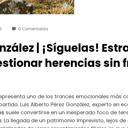
6
0 Comentarios
nzález | ¡Síguelas! Estr
tionar herencias sin fr
 representa uno de los trances emocionales más 
artida. Luis Alberto Pérez González, experto en ec
os
suele convertirse en un inesperado foco de tens
La llegada de un patrimonio imprevisto, lejos de c