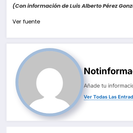
(Con información de Luis Alberto Pérez Gonz
Navegación
Ver fuente
de
entradas
Notinform
Añade tu informaci
Ver Todas Las Entra