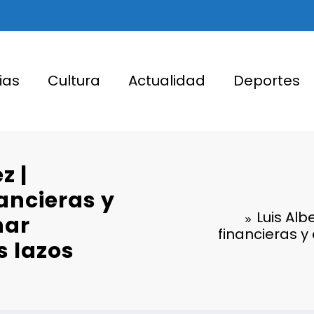
ias
Cultura
Actualidad
Deportes
z |
nancieras y
Luis Alb
nar
financieras y
s lazos