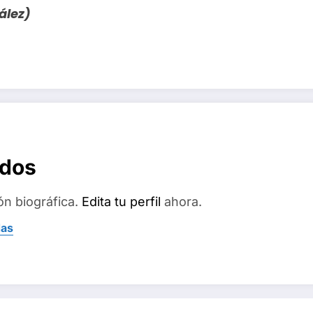
ález)
ados
ón biográfica.
Edita tu perfil
ahora.
das