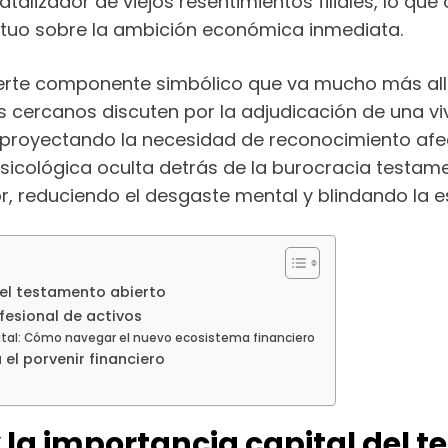
izador de viejos resentimientos filiales, lo que
utuo sobre la ambición económica inmediata.
fuerte componente simbólico que va mucho más al
 cercanos discuten por la adjudicación de una viv
r proyectando la necesidad de reconocimiento afec
psicológica oculta detrás de la burocracia testam
, reduciendo el desgaste mental y blindando la es
del testamento abierto
ofesional de activos
igital: Cómo navegar el nuevo ecosistema financiero
 el porvenir financiero
y la importancia capital del 