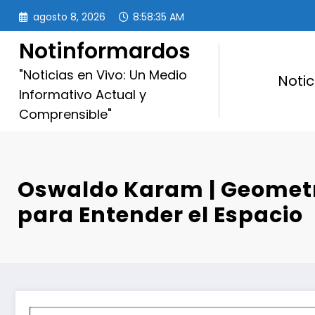
Saltar
agosto 8, 2026
8:58:36 AM
al
contenido
Notinformardos
"Noticias en Vivo: Un Medio
Notic
Informativo Actual y
Comprensible"
Oswaldo Karam | Geometr
para Entender el Espacio