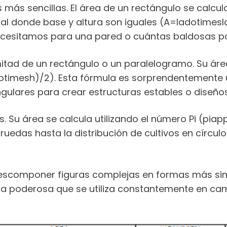
 más sencillas. El área de un rectángulo se calcul
l donde base y altura son iguales (A=ladotimesl
necesitamos para una pared o cuántas baldosas p
mitad de un rectángulo o un paralelogramo. Su área
(btimesh)/2). Esta fórmula es sorprendentemente út
ulares para crear estructuras estables o diseños
 Su área se calcula utilizando el número Pi (piappr
uedas hasta la distribución de cultivos en círcul
descomponer figuras complejas en formas más simp
a poderosa que se utiliza constantemente en campo