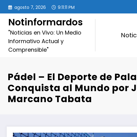
Saltar
agosto 7, 2026
9:11:12 PM
al
contenido
Notinformardos
"Noticias en Vivo: Un Medio
Notic
Informativo Actual y
Comprensible"
Pádel – El Deporte de Pal
Conquista al Mundo por J
Marcano Tabata