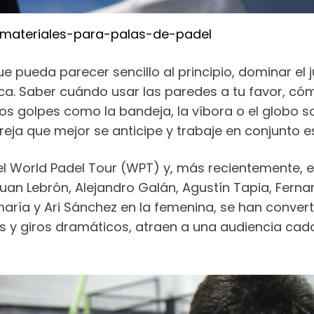
s-materiales-para-palas-de-padel
que pueda parecer sencillo al principio, dominar e
ctica. Saber cuándo usar las paredes a tu favor, 
os golpes como la bandeja, la víbora o el globo s
reja que mejor se anticipe y trabaje en conjunto es
r el World Padel Tour (WPT) y, más recientemente, 
uan Lebrón, Alejandro Galán, Agustín Tapia, Ferna
ría y Ari Sánchez en la femenina, se han converti
es y giros dramáticos, atraen a una audiencia cad