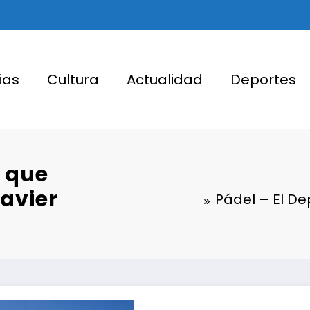
ias
Cultura
Actualidad
Deportes
a que
avier
Pádel – El D