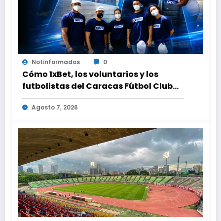
Notinformados
0
Cómo 1xBet, los voluntarios y los
futbolistas del Caracas Fútbol Club
juntaron fuerzas para ayudar a las
Agosto 7, 2026
familias de Venezuela