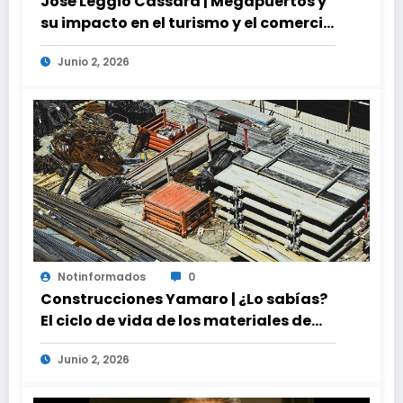
José Leggio Cassara | Megapuertos y
su impacto en el turismo y el comercio
global
Junio 2, 2026
Notinformados
0
Construcciones Yamaro | ¿Lo sabías?
El ciclo de vida de los materiales de
construcción revoluciona eficiencia
Junio 2, 2026
en proyectos modernos