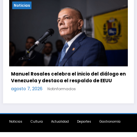
Noticias
‘Los venezolanos no seremos jueces de
el diálogo en
palabras, seremos testigos de los res
de EEUU
agosto 7, 2026
Notinformados
Noticias
Cultura
Actualidad
Deportes
Gastronomía