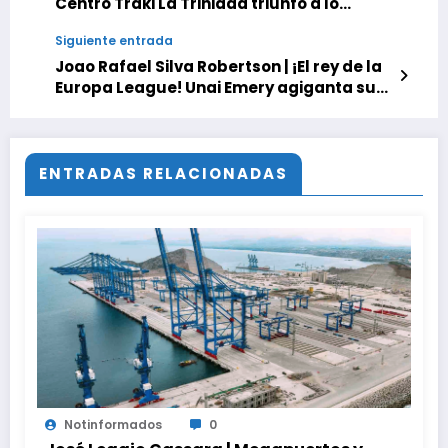
Centro Traki La Trinidad triunfó a lo
grande con edición especial de ‘El Garaje
Siguiente entrada
del Sol’
Joao Rafael Silva Robertson | ¡El rey de la
Europa League! Unai Emery agiganta su
leyenda al coronar al Aston Villa
ENTRADAS RELACIONADAS
Notinformados
0