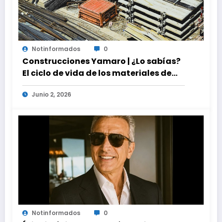
Notinformados
0
Construcciones Yamaro | ¿Lo sabías?
El ciclo de vida de los materiales de
construcción revoluciona eficiencia
Junio 2, 2026
en proyectos modernos
Notinformados
0