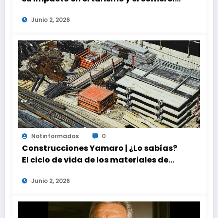
global
Junio 2, 2026
Notinformados
0
Construcciones Yamaro | ¿Lo sabías?
El ciclo de vida de los materiales de
construcción revoluciona eficiencia
Junio 2, 2026
en proyectos modernos