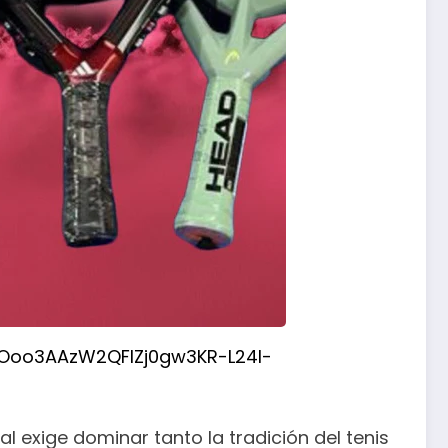
BOoo3AAzW2QFIZj0gw3KR-L24I-
 exige dominar tanto la tradición del tenis