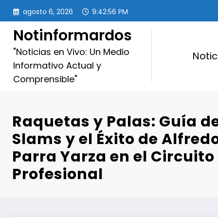
Saltar
agosto 6, 2026
9:42:57 PM
al
contenido
Notinformardos
"Noticias en Vivo: Un Medio
Notic
Informativo Actual y
Comprensible"
Raquetas y Palas: Guía d
Slams y el Éxito de Alfre
Parra Yarza en el Circuito
Profesional