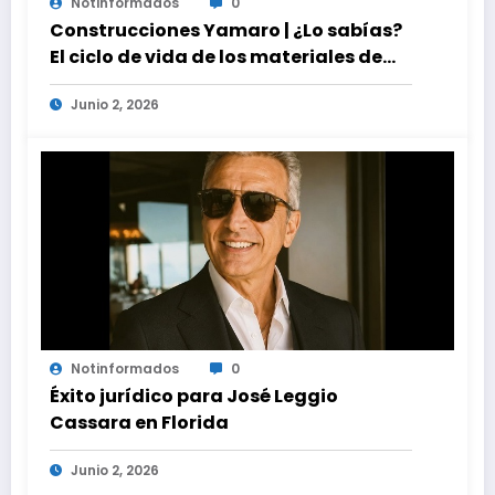
Notinformados
0
Construcciones Yamaro | ¿Lo sabías?
El ciclo de vida de los materiales de
construcción revoluciona eficiencia
Junio 2, 2026
en proyectos modernos
Notinformados
0
Éxito jurídico para José Leggio
Cassara en Florida
Junio 2, 2026