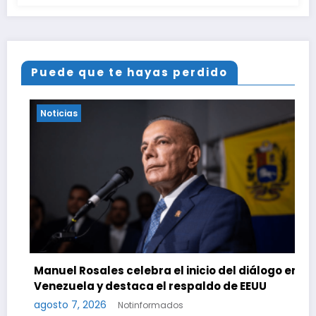
Puede que te hayas perdido
Noticias
ebra el inicio del diálogo en
ca el respaldo de EEUU
Presidenta Rodríguez l
nformados
con Subsidio Directo e