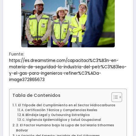
Fuente:
https://es.dreamstime.com/capacitaci%C3%B3n-en-
materia-de-seguridad-la-industria-del-petr%C3%B3leo-
y-el-gas-para-ingenieros-refiner%C3%ADa-
image372865673
Tabla de Contenidos
1. El Trípode del Cumplimiento en el Sector Hidrocarburos
A. Certificación Técnica y Competencias Reales
B. Blindaje Legal y Outsourcing Estratégico
C. Vigilancia Epidemiológica y Salud Ocupacional
2. El Factor Humano bajo la Lupa de Sol María Sthormes
Bolívar
La Opinión del Experto: Insights de Sol Sthormes