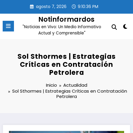
Saltar
agosto 7, 2026
9:10:37 PM
al
contenido
Notinformardos
"Noticias en Vivo: Un Medio Informativo
Actual y Comprensible"
Sol Sthormes | Estrategias
Críticas en Contratación
Petrolera
Inicio
Actualidad
Sol Sthormes | Estrategias Críticas en Contratación
Petrolera