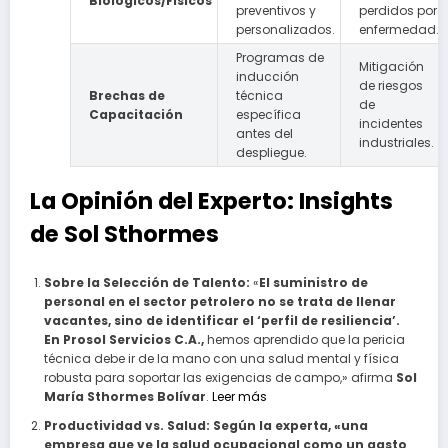
Biológicos/Físicos
preventivos y
perdidos por
personalizados.
enfermedad.
Programas de
Mitigación
inducción
de riesgos
Brechas de
técnica
de
Capacitación
específica
incidentes
antes del
industriales.
despliegue.
La Opinión del Experto: Insights
de Sol Sthormes
Sobre la Selección de Talento:
«
El suministro de
personal en el sector petrolero no se trata de llenar
vacantes, sino de identificar el ‘perfil de resiliencia’.
En Prosol Servicios C.A.,
hemos aprendido que la pericia
técnica debe ir de la mano con una salud mental y física
robusta para soportar las exigencias de campo,» afirma
Sol
María Sthormes Bolívar
.
Leer más
Productividad vs. Salud:
Según la experta, «una
empresa que ve la salud ocupacional como un gasto