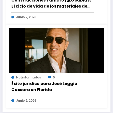
Construcciones Yamaro | ¿Lo sabías?
El ciclo de vida de los materiales de
construcción revoluciona eficiencia
Junio 2, 2026
en proyectos modernos
Notinformados
0
Éxito jurídico para José Leggio
Cassara en Florida
Junio 2, 2026