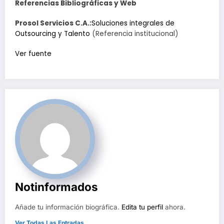
Referencias Bibliográficas y Web
Prosol Servicios C.A.:
Soluciones integrales de
Outsourcing y Talento
(Referencia institucional)
Navegación
Ver fuente
de
entradas
Notinformados
Añade tu información biográfica.
Edita tu perfil
ahora.
Ver Todas Las Entradas