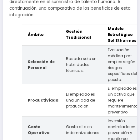
directamente en el suministro de talento humano. A
continuación, una comparativa de los beneficios de esta
integración:
Modelo
Gestión
Ámbito
Estratégico
Tradicional
Sol Sthormes
Evaluación
médica pre-
Basada solo en
Selección de
empleo según
habilidades
Personal
riesgos
técnicas.
específicos del
puesto.
El empleado es
El empleado es
un activo que
Productividad
una unidad de
requiere
producción.
mantenimiento
preventivo.
Inversión
Costo
Gasto alto en
controlada en
Operativo
indemnizaciones.
prevención y
monitoreo.