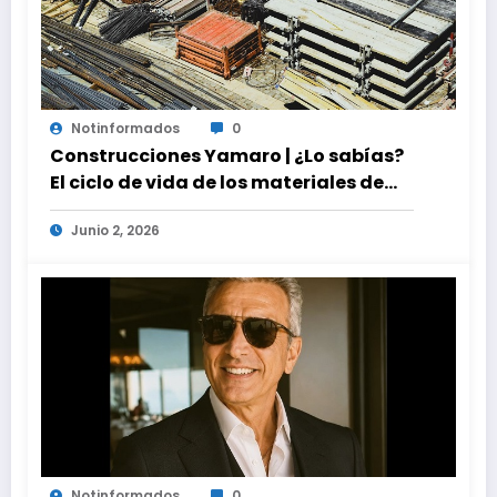
Notinformados
0
Construcciones Yamaro | ¿Lo sabías?
El ciclo de vida de los materiales de
construcción revoluciona eficiencia
Junio 2, 2026
en proyectos modernos
Notinformados
0