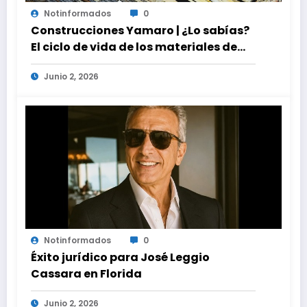
Notinformados
0
Construcciones Yamaro | ¿Lo sabías?
El ciclo de vida de los materiales de
construcción revoluciona eficiencia
Junio 2, 2026
en proyectos modernos
Notinformados
0
Éxito jurídico para José Leggio
Cassara en Florida
Junio 2, 2026