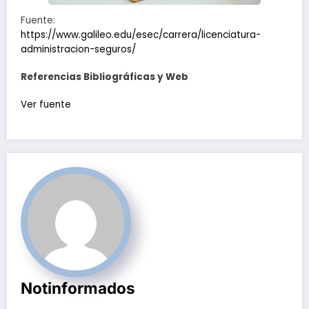
Fuente:
https://www.galileo.edu/esec/carrera/licenciatura-
administracion-seguros/
Referencias Bibliográficas y Web
Navegación
Ver fuente
de
entradas
Notinformados