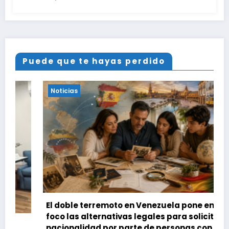
Puede que te hayas perdido
Noticias
Notici
l doble terremoto en Venezuela pone en el
oco las alternativas legales para solicitar la
Así so
acionalidad por parte de personas con