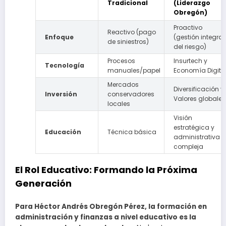
Tradicional
(Liderazgo
Obregón)
Proactivo
Reactivo (pago
Enfoque
(gestión integral
de siniestros)
del riesgo)
Procesos
Insurtech y
Tecnología
manuales/papel
Economía Digita
Mercados
Diversificación y
Inversión
conservadores
Valores globales
locales
Visión
estratégica y
Educación
Técnica básica
administrativa
compleja
El Rol Educativo: Formando la Próxima
Generación
Para Héctor Andrés Obregón Pérez, la formación en
administración y finanzas a nivel educativo es la