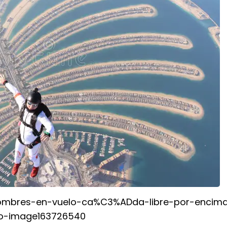
hombres-en-vuelo-ca%C3%ADda-libre-por-encim
o-image163726540