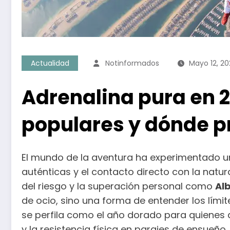
Actualidad
Notinformados
Mayo 12, 2
Adrenalina pura en 
populares y dónde p
El mundo de la aventura ha experimentado u
auténticas y el contacto directo con la natu
del riesgo y la superación personal como
Al
de ocio, sino una forma de entender los lími
se perfila como el año dorado para quienes d
y la resistencia física en parajes de ensueño.