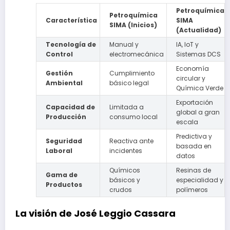
Petroquímica
Petroquímica
Característica
SIMA
SIMA (Inicios)
(Actualidad)
Tecnología de
Manual y
IA, IoT y
Control
electromecánica
Sistemas DCS
Economía
Gestión
Cumplimiento
circular y
Ambiental
básico legal
Química Verde
Exportación
Capacidad de
Limitada a
global a gran
Producción
consumo local
escala
Predictiva y
Seguridad
Reactiva ante
basada en
Laboral
incidentes
datos
Químicos
Resinas de
Gama de
básicos y
especialidad y
Productos
crudos
polímeros
La visión de José Leggio Cassara