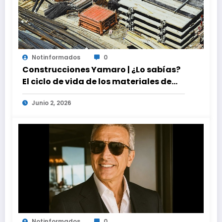
Notinformados
0
Construcciones Yamaro | ¿Lo sabías?
El ciclo de vida de los materiales de
construcción revoluciona eficiencia
Junio 2, 2026
en proyectos modernos
Notinformados
0