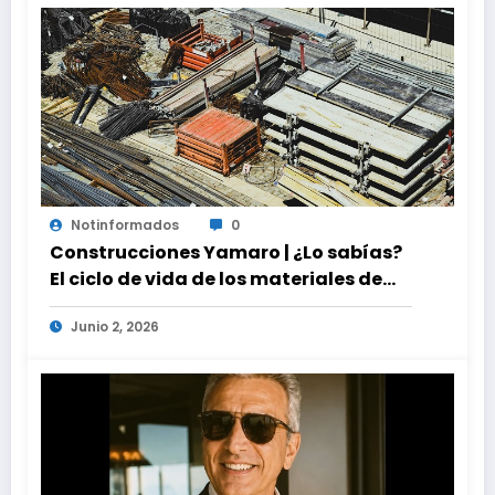
Notinformados
0
Construcciones Yamaro | ¿Lo sabías?
El ciclo de vida de los materiales de
construcción revoluciona eficiencia
Junio 2, 2026
en proyectos modernos