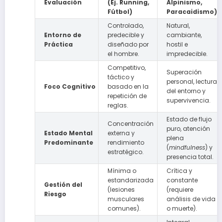
Evaluación
(Ej. Running,
Alpinismo,
Fútbol)
Paracaidismo)
Controlado,
Natural,
Entorno de
predecible y
cambiante,
Práctica
diseñado por
hostil e
el hombre.
impredecible.
Competitivo,
Superación
táctico y
personal, lectura
Foco Cognitivo
basado en la
del entorno y
repetición de
supervivencia.
reglas.
Estado de flujo
Concentración
puro, atención
Estado Mental
externa y
plena
Predominante
rendimiento
(
mindfulness
) y
estratégico.
presencia total.
Mínima o
Crítica y
estandarizada
constante
Gestión del
(lesiones
(requiere
Riesgo
musculares
análisis de vida
comunes).
o muerte).