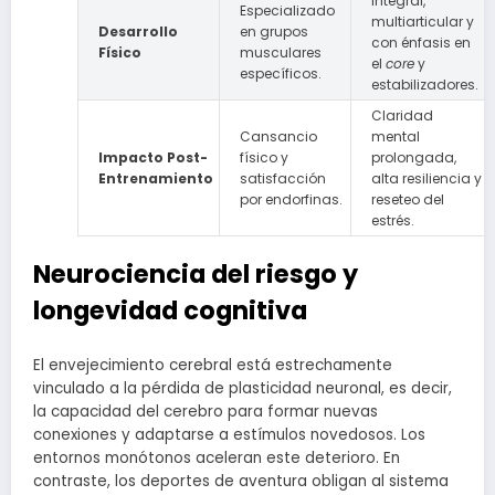
Integral,
Especializado
multiarticular y
Desarrollo
en grupos
con énfasis en
Físico
musculares
el
core
y
específicos.
estabilizadores.
Claridad
Cansancio
mental
Impacto Post-
físico y
prolongada,
Entrenamiento
satisfacción
alta resiliencia y
por endorfinas.
reseteo del
estrés.
Neurociencia del riesgo y
longevidad cognitiva
El envejecimiento cerebral está estrechamente
vinculado a la pérdida de plasticidad neuronal, es decir,
la capacidad del cerebro para formar nuevas
conexiones y adaptarse a estímulos novedosos. Los
entornos monótonos aceleran este deterioro. En
contraste, los deportes de aventura obligan al sistema