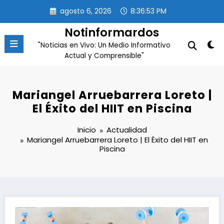
Saltar
agosto 6, 2026
8:36:54 PM
al
contenido
Notinformardos
"Noticias en Vivo: Un Medio Informativo
Actual y Comprensible"
Mariangel Arruebarrera Loreto |
El Éxito del HIIT en Piscina
Inicio
Actualidad
Mariangel Arruebarrera Loreto | El Éxito del HIIT en
Piscina