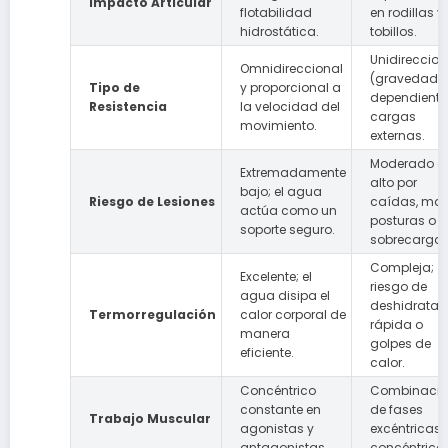
Impacto Articular
flotabilidad
en rodillas y
hidrostática.
tobillos.
Unidireccion
Omnidireccional
(gravedad) 
Tipo de
y proporcional a
dependiente
Resistencia
la velocidad del
cargas
movimiento.
externas.
Moderado a
Extremadamente
alto por
bajo; el agua
Riesgo de Lesiones
caídas, mal
actúa como un
posturas o
soporte seguro.
sobrecarga.
Compleja;
Excelente; el
riesgo de
agua disipa el
deshidratac
Termorregulación
calor corporal de
rápida o
manera
golpes de
eficiente.
calor.
Concéntrico
Combinaci
constante en
de fases
Trabajo Muscular
agonistas y
excéntricas 
antagonistas.
concéntrica