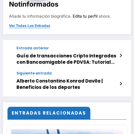
Notinformados
Añade tu información biográfica.
Edita tu perfil
ahora.
Ver Todas Las Entradas
Entrada anterior
Guía de transacciones Cripto integradas
con Bancaamigable de PDVSA: Tutorial
definitivo para cambiar activos digitales
Siguiente entrada
a bolívares o dólares
Alberto Constantino Konrad Davila |
Beneficios de los deportes
ENTRADAS RELACIONADAS