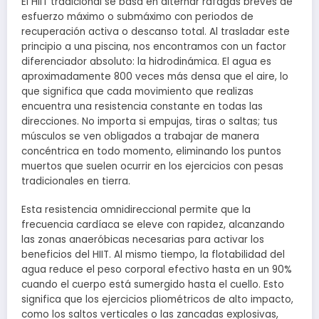
El HIIT tradicional se basa en alternar ráfagas breves de
esfuerzo máximo o submáximo con periodos de
recuperación activa o descanso total. Al trasladar este
principio a una piscina, nos encontramos con un factor
diferenciador absoluto: la hidrodinámica. El agua es
aproximadamente 800 veces más densa que el aire, lo
que significa que cada movimiento que realizas
encuentra una resistencia constante en todas las
direcciones. No importa si empujas, tiras o saltas; tus
músculos se ven obligados a trabajar de manera
concéntrica en todo momento, eliminando los puntos
muertos que suelen ocurrir en los ejercicios con pesas
tradicionales en tierra.
Esta resistencia omnidireccional permite que la
frecuencia cardíaca se eleve con rapidez, alcanzando
las zonas anaeróbicas necesarias para activar los
beneficios del HIIT. Al mismo tiempo, la flotabilidad del
agua reduce el peso corporal efectivo hasta en un 90%
cuando el cuerpo está sumergido hasta el cuello. Esto
significa que los ejercicios pliométricos de alto impacto,
como los saltos verticales o las zancadas explosivas,