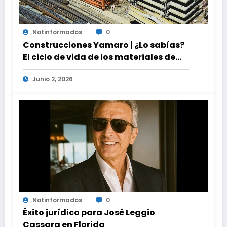
Notinformados
0
Construcciones Yamaro | ¿Lo sabías?
El ciclo de vida de los materiales de
construcción revoluciona eficiencia
Junio 2, 2026
en proyectos modernos
Notinformados
0
Éxito jurídico para José Leggio
Cassara en Florida