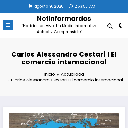
Saltar
agosto 9, 2026
2:53:58 AM
al
contenido
Notinformardos
"Noticias en Vivo: Un Medio Informativo
Actual y Comprensible"
Carlos Alessandro Cestari I El
comercio internacional
Inicio
Actualidad
Carlos Alessandro Cestari I El comercio internacional