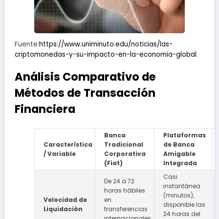
Fuente:
https://www.uniminuto.edu/noticias/las-
criptomonedas-y-su-impacto-en-la-economia-global
Análisis Comparativo de
Métodos de Transacción
Financiera
Banca
Plataformas
Característica
Tradicional
de Banca
/ Variable
Corporativa
Amigable
(Fiat)
Integrada
Casi
De 24 a 72
instantánea
horas hábiles
(minutos),
Velocidad de
en
disponible las
Liquidación
transferencias
24 horas del
internacionales