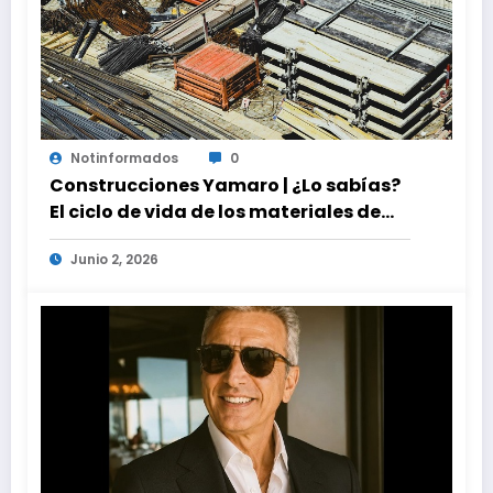
Notinformados
0
Construcciones Yamaro | ¿Lo sabías?
El ciclo de vida de los materiales de
construcción revoluciona eficiencia
Junio 2, 2026
en proyectos modernos