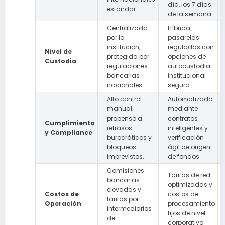
día, los 7 días
estándar.
de la semana.
Centralizada
Híbrida;
por la
pasarelas
institución;
reguladas con
Nivel de
protegida por
opciones de
Custodia
regulaciones
autocustodia
bancarias
institucional
nacionales.
segura.
Alto control
Automatizado
manual;
mediante
propenso a
contratos
Cumplimiento
retrasos
inteligentes y
y Compliance
burocráticos y
verificación
bloqueos
ágil de origen
imprevistos.
de fondos.
Comisiones
Tarifas de red
bancarias
optimizadas y
elevadas y
Costos de
costos de
tarifas por
Operación
procesamiento
intermediarios
fijos de nivel
de
corporativo.