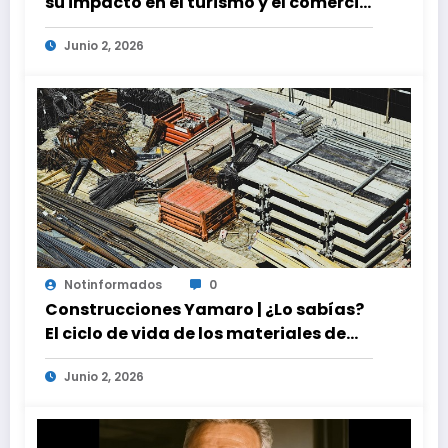
su impacto en el turismo y el comercio
global
Junio 2, 2026
Notinformados
0
Construcciones Yamaro | ¿Lo sabías?
El ciclo de vida de los materiales de
construcción revoluciona eficiencia
Junio 2, 2026
en proyectos modernos