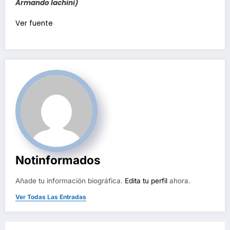
Armando Iachini)
Navegación
Ver fuente
de
entradas
Notinformados
Añade tu información biográfica.
Edita tu perfil
ahora.
Ver Todas Las Entradas