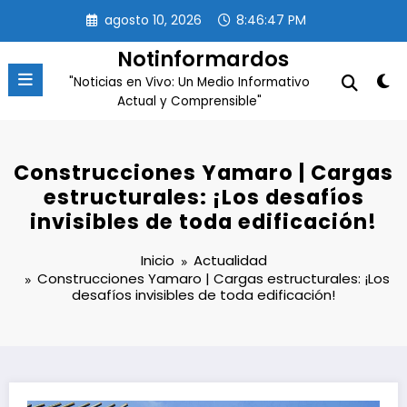
Saltar
agosto 10, 2026
8:46:47 PM
al
contenido
Notinformardos
"Noticias en Vivo: Un Medio Informativo
Actual y Comprensible"
Construcciones Yamaro | Cargas
estructurales: ¡Los desafíos
invisibles de toda edificación!
Inicio
Actualidad
Construcciones Yamaro | Cargas estructurales: ¡Los
desafíos invisibles de toda edificación!