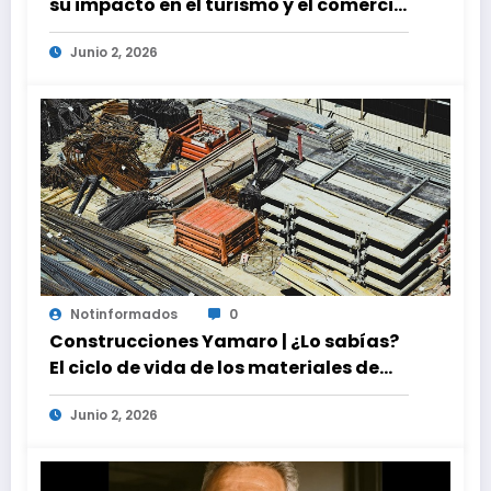
su impacto en el turismo y el comercio
global
Junio 2, 2026
Notinformados
0
Construcciones Yamaro | ¿Lo sabías?
El ciclo de vida de los materiales de
construcción revoluciona eficiencia
Junio 2, 2026
en proyectos modernos