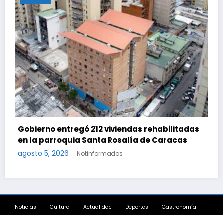
Sepa qué debe hacer si su cuenta en el
es suspendida por faltar a tres citas
abilitadas
consecutivas
Caracas
agosto 5, 2026
Notinformados
Noticias
Cultura
Actualidad
Deportes
Gastronomía