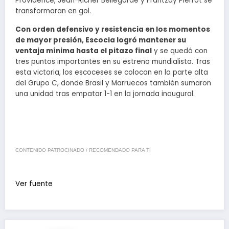
Providence, Jean-Ricner Bellegarde y Frantzdy Pierrot se
transformaran en gol.
Con orden defensivo y resistencia en los momentos
de mayor presión, Escocia logró mantener su
ventaja mínima hasta el pitazo final
y se quedó con
tres puntos importantes en su estreno mundialista. Tras
esta victoria, los escoceses se colocan en la parte alta
del Grupo C, donde Brasil y Marruecos también sumaron
una unidad tras empatar 1-1 en la jornada inaugural.
CONTENIDO PATROCINADO / RECOMENDADO PARA TI
Ver fuente