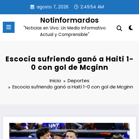
Saltar
agosto 7, 2026
2:49:54 AM
al
contenido
Notinformardos
"Noticias en Vivo: Un Medio Informativo
Actual y Comprensible"
Escocia sufriendo ganó a Haiti 1-
0 con gol de Mcginn
Inicio
Deportes
Escocia sufriendo ganó a Haiti 1-0 con gol de Mcginn