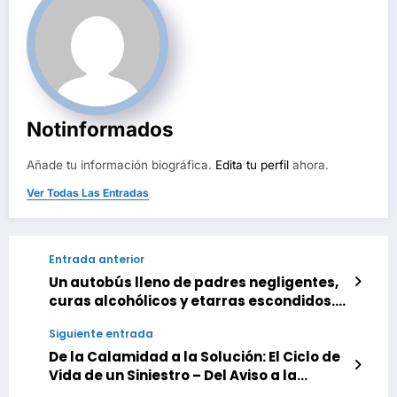
Notinformados
Añade tu información biográfica.
Edita tu perfil
ahora.
Ver Todas Las Entradas
Entrada anterior
Un autobús lleno de padres negligentes,
curas alcohólicos y etarras escondidos.
Acaba de estrenarse en streaming una
Siguiente entrada
de las comedias más simpáticas del año
De la Calamidad a la Solución: El Ciclo de
Vida de un Siniestro – Del Aviso a la
Indemnización