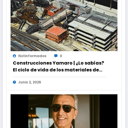
Notinformados
0
Construcciones Yamaro | ¿Lo sabías?
El ciclo de vida de los materiales de
construcción revoluciona eficiencia
Junio 2, 2026
en proyectos modernos