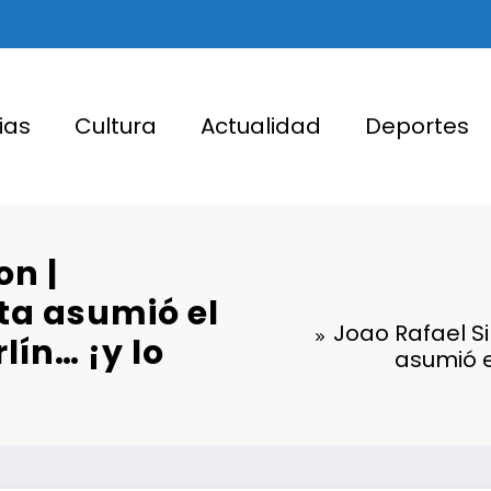
ias
Cultura
Actualidad
Deportes
on |
Eta asumió el
Joao Rafael Si
lín… ¡y lo
asumió el