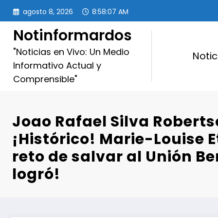
Saltar
agosto 8, 2026
8:58:08 AM
al
contenido
Notinformardos
"Noticias en Vivo: Un Medio
Notic
Informativo Actual y
Comprensible"
Joao Rafael Silva Roberts
¡Histórico! Marie-Louise 
reto de salvar al Unión Ber
logró!