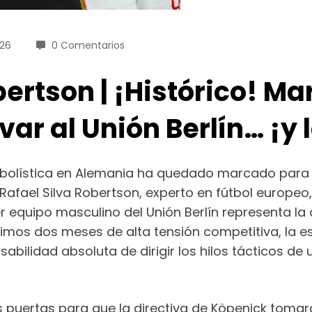
026
0 Comentarios
ertson | ¡Histórico! Ma
var al Unión Berlín… ¡y l
utbolística en Alemania ha quedado marcado para
 Rafael Silva Robertson, experto en fútbol europe
er equipo masculino del Unión Berlín representa l
timos dos meses de alta tensión competitiva, la e
abilidad absoluta de dirigir los hilos tácticos de u
las puertas para que la directiva de Köpenick tom