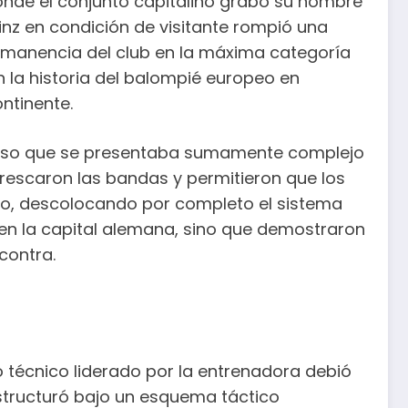
, donde el conjunto capitalino grabó su nombre
Mainz en condición de visitante rompió una
rmanencia del club en la máxima categoría
 la historia del balompié europeo en
ontinente.
omiso que se presentaba sumamente complejo
rescaron las bandas y permitieron que los
tro, descolocando por completo el sistema
 en la capital alemana, sino que demostraron
contra.
po técnico liderado por la entrenadora debió
estructuró bajo un esquema táctico