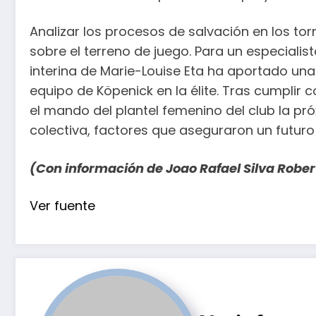
Analizar los procesos de salvación en los to
sobre el terreno de juego. Para un especialis
interina de Marie-Louise Eta ha aportado un
equipo de Köpenick en la élite. Tras cumplir co
el mando del plantel femenino del club la pr
colectiva, factores que aseguraron un futuro b
(Con información de Joao Rafael Silva Robe
Navegación
Ver fuente
de
entradas