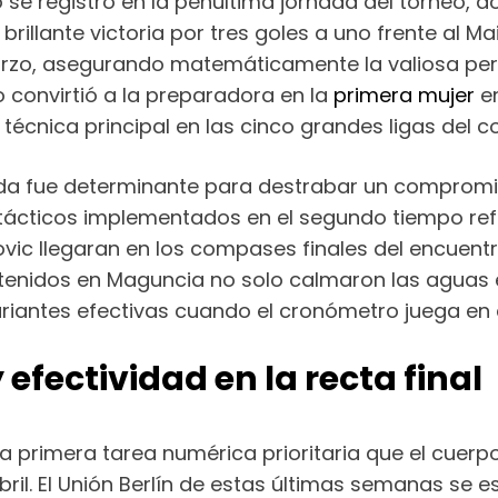
ato se registró en la penúltima jornada del torneo
 brillante victoria por tres goles a uno frente al 
arzo, asegurando matemáticamente la valiosa pe
co convirtió a la preparadora en la
primera mujer
en
técnica principal en las cinco grandes ligas del c
banda fue determinante para destrabar un compr
s tácticos implementados en el segundo tiempo ref
novic llegaran en los compases finales del encuen
 obtenidos en Maguncia no solo calmaron las aguas
ariantes efectivas cuando el cronómetro juega en 
efectividad en la recta final
 la primera tarea numérica prioritaria que el cuer
ril. El Unión Berlín de estas últimas semanas se 