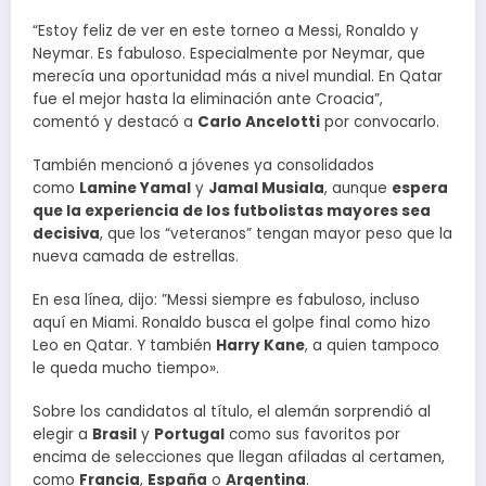
“Estoy feliz de ver en este torneo a Messi, Ronaldo y
Neymar. Es fabuloso. Especialmente por Neymar, que
merecía una oportunidad más a nivel mundial. En Qatar
fue el mejor hasta la eliminación ante Croacia”,
comentó y destacó a
Carlo Ancelotti
por convocarlo.
También mencionó a jóvenes ya consolidados
como
Lamine Yamal
y
Jamal Musiala
, aunque
espera
que la experiencia de los futbolistas mayores sea
decisiva
, que los “veteranos” tengan mayor peso que la
nueva camada de estrellas.
En esa línea, dijo: ”Messi siempre es fabuloso, incluso
aquí en Miami. Ronaldo busca el golpe final como hizo
Leo en Qatar. Y también
Harry Kane
, a quien tampoco
le queda mucho tiempo».
Sobre los candidatos al título, el alemán sorprendió al
elegir a
Brasil
y
Portugal
como sus favoritos por
encima de selecciones que llegan afiladas al certamen,
como
Francia
,
España
o
Argentina
.