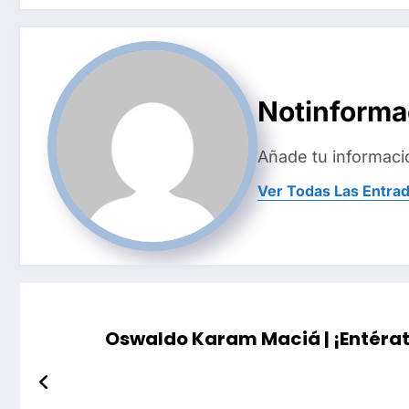
de
entradas
Notinform
Añade tu informaci
Ver Todas Las Entra
Oswaldo Karam Maciá | ¡Entérate