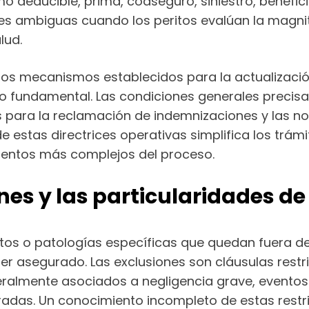
o deducible, prima, coaseguro, siniestro, beneficia
es ambiguas cuando los peritos evalúan la magni
lud.
 los mecanismos establecidos para la actualizació
 fundamental. Las condiciones generales precisan
les para la reclamación de indemnizaciones y las n
e estas directrices operativas simplifica los trám
mentos más complejos del proceso.
iones y las particularidades d
entos o patologías específicas que quedan fuera d
er asegurado. Las exclusiones son cláusulas restr
neralmente asociados a negligencia grave, event
adas. Un conocimiento incompleto de estas restri