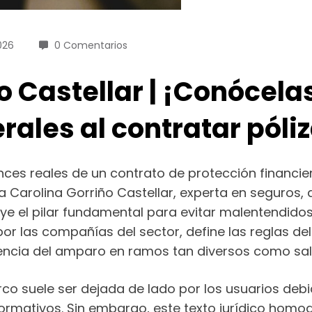
026
0 Comentarios
o Castellar | ¡Conócelas
rales al contratar póli
nces reales de un contrato de protección financi
igia Carolina Gorriño Castellar, experta en seguro
ye el pilar fundamental para evitar malentendidos
or las compañías del sector, define las reglas de
encia del amparo en ramos tan diversos como salu
o suele ser dejada de lado por los usuarios debid
formativos. Sin embargo, este texto jurídico homog