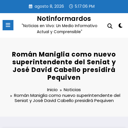
Saltar
agosto 8, 2026
5:17:06 PM
al
contenido
Notinformardos
"Noticias en Vivo: Un Medio Informativo
Actual y Comprensible"
Román Maniglia como nuevo
superintendente del Seniat y
José David Cabello presidirá
Pequiven
Inicio
Noticias
Román Maniglia como nuevo superintendente del
Seniat y José David Cabello presidirá Pequiven