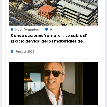
Notinformados
0
Construcciones Yamaro | ¿Lo sabías?
El ciclo de vida de los materiales de
construcción revoluciona eficiencia
Junio 2, 2026
en proyectos modernos