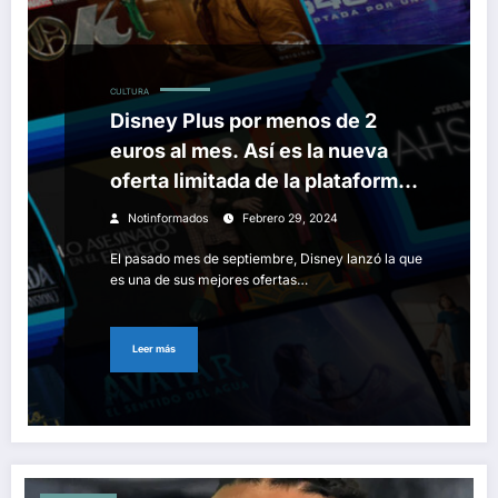
CULTURA
Disney Plus por menos de 2
euros al mes. Así es la nueva
oferta limitada de la plataforma
para hacer su suscripción con
Notinformados
Febrero 29, 2024
anuncios más atractiva
El pasado mes de septiembre, Disney lanzó la que
es una de sus mejores ofertas…
Leer más