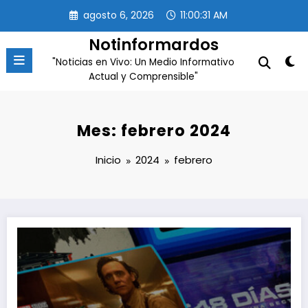
Saltar
agosto 6, 2026
11:00:32 AM
al
contenido
Notinformardos
"Noticias en Vivo: Un Medio Informativo
Actual y Comprensible"
Mes: febrero 2024
Inicio
2024
febrero