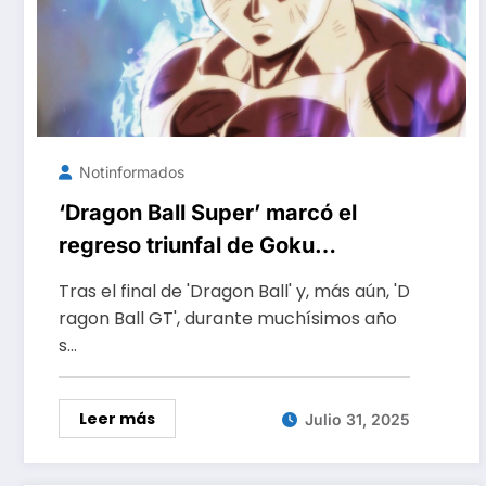
Notinformados
‘Dragon Ball Super’ marcó el
regreso triunfal de Goku
después de años desaparecido,
Tras el final de 'Dragon Ball' y, más aún, 'D
pero el anime se convirtió en una
ragon Ball GT', durante muchísimos año
gran frustración para Akira
s…
Toriyama
Leer más
Julio 31, 2025