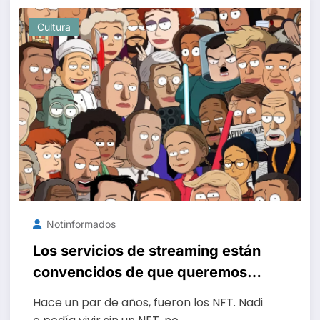
Cultura
Notinformados
Los servicios de streaming están
convencidos de que queremos
usar la IA para crear nuestras
Hace un par de años, fueron los NFT. Nadi
propias series. Creo que están