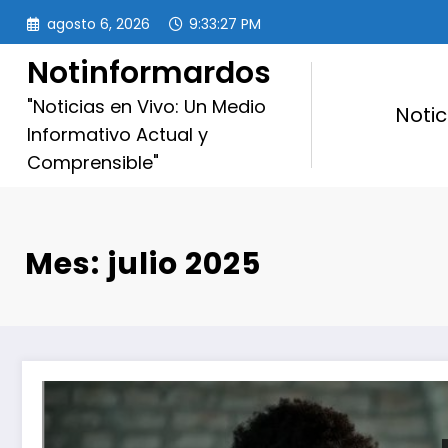
Saltar
agosto 6, 2026
9:33:29 PM
al
contenido
Notinformardos
"Noticias en Vivo: Un Medio
Notic
Informativo Actual y
Comprensible"
Mes: julio 2025