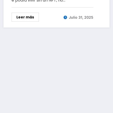
e podía vivir sin un NFT, no…
totalmente equivocados
Leer más
Julio 31, 2025