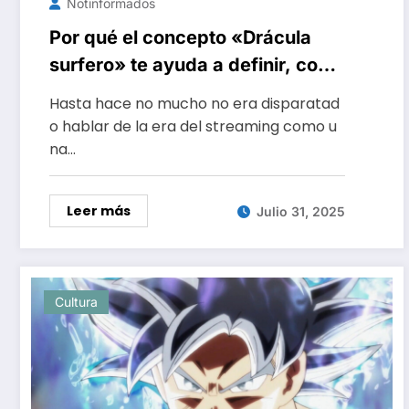
Notinformados
Por qué el concepto «Drácula
surfero» te ayuda a definir, con
dos palabras, el problema de
Hasta hace no mucho no era disparatad
casi todas las series modernas
o hablar de la era del streaming como u
na…
Leer más
Julio 31, 2025
Cultura